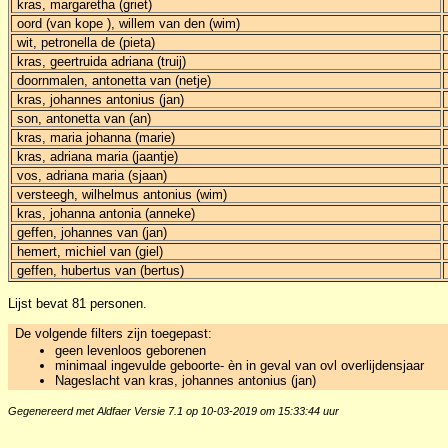
kras, margaretha (griet)
oord (van kope ), willem van den (wim)
wit, petronella de (pieta)
kras, geertruida adriana (truij)
doornmalen, antonetta van (netje)
kras, johannes antonius (jan)
son, antonetta van (an)
kras, maria johanna (marie)
kras, adriana maria (jaantje)
vos, adriana maria (sjaan)
versteegh, wilhelmus antonius (wim)
kras, johanna antonia (anneke)
geffen, johannes van (jan)
hemert, michiel van (giel)
geffen, hubertus van (bertus)
Lijst bevat 81 personen.
De volgende filters zijn toegepast:
geen levenloos geborenen
minimaal ingevulde geboorte- èn in geval van ovl overlijdensjaar
Nageslacht van kras, johannes antonius (jan)
Gegenereerd met Aldfaer Versie 7.1 op 10-03-2019 om 15:33:44 uur