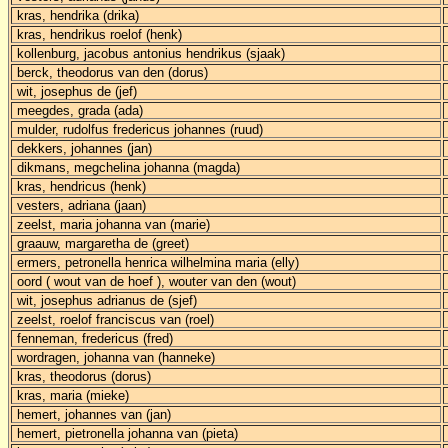
kras, hendrika (drika)
kras, hendrikus roelof (henk)
kollenburg, jacobus antonius hendrikus (sjaak)
berck, theodorus van den (dorus)
wit, josephus de (jef)
meegdes, grada (ada)
mulder, rudolfus fredericus johannes (ruud)
dekkers, johannes (jan)
dikmans, megchelina johanna (magda)
kras, hendricus (henk)
vesters, adriana (jaan)
zeelst, maria johanna van (marie)
graauw, margaretha de (greet)
ermers, petronella henrica wilhelmina maria (elly)
oord ( wout van de hoef ), wouter van den (wout)
wit, josephus adrianus de (sjef)
zeelst, roelof franciscus van (roel)
fenneman, fredericus (fred)
wordragen, johanna van (hanneke)
kras, theodorus (dorus)
kras, maria (mieke)
hemert, johannes van (jan)
hemert, pietronella johanna van (pieta)