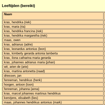
Leeftijden (bereikt)
Naam
kras, hendrika (riek)
kras, maria (ria)
kras, hendrika francina (riek)
kras, hendrika margaretha (riek)
maas, owen
kras, adrianus (adrie)
kras, leonardus antonius (leon)
kras, kimberly gerarda antonia lamberta
kras, ilona catharina maria gerarda
kras, johannes adrianus maria (johan)
wit, arien de (arie)
kras, martina antonetta (naad)
driessen, jan
fenneman, hendrikus (henk)
hoogen, antoon (toon)
fenneman, johanna (anna)
kras, marcel johannes martinus hendrikus
kerstjens, elisabeth (lies)
maas, johannes hendrikus antonius (mark)