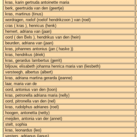
kras, karin gertruda antoinette maria
berk, geertruida van den (geertje)
kras, martinus (tinus)
wordragen, roelof (roelof hendrikzoon ) van (roel)
cras ( kras ), henricus (henk)
hemert, adriana van (jaan)
oord ( den Bels ), hendrikus van den (hein)
beurden, adriana van (jaan)
kras, johannes antonius (jan ( haske ))
kras, hendrikus (driek)
kras, gerardus lambertus (gerrit)
biljouw, elisabeth johanna henrica maria van (liesbeth)
versteegh, albertus (albert)
kras, adriana martina gerarda (jeanne)
laar, maria van de
oord, antonius van den (toon)
kras, petronella adriana maria (nelly)
oord, pitronella van den (nel)
kras, rudolphus adrianes (roel)
hoogen, antonetta (netty)
meijden, antonia van der (annet)
stelt, sophia
kras, leonardus (leo)
vesters, adrianus (janus)