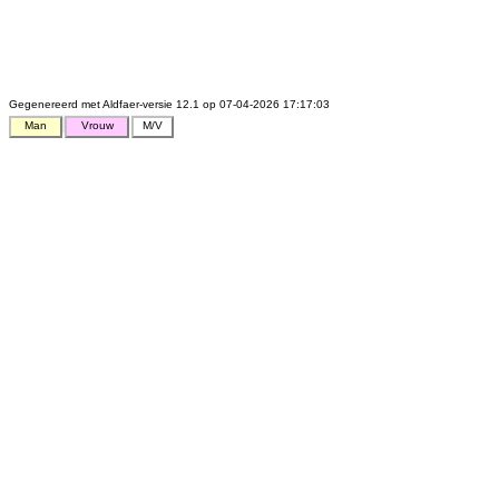
Gegenereerd met Aldfaer-versie 12.1 op 07-04-2026 17:17:03
Man
Vrouw
M/V