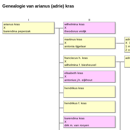
Genealogie van arianus (adrie) kras
I
II
arianus kras
wilhelmina kras
X
X
barendina peperzak
theodorus vrolijk
martinus kras
adr
X
X
antonia tijgelaar
1 m
2 c
franciscus h. kras
adr
X
wilhelmina f. biesheuvel
elisabeth kras
X
antonius j.h. eijkhout
hendrikus kras
hendrikus f. kras
barendina kras
X
dirk m. van rooyen