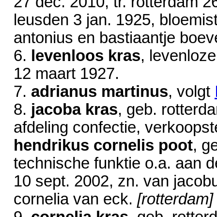
27 dec. 2010
, tr. rotterdam
2
leusden
3 jan. 1925
, bloemis
antonius en bastiaantje boev
6.
levenloos kras
, levenloze
12 maart 1927
.
7.
adrianus martinus
, volgt
8.
jacoba kras
, geb. rotter
afdeling confectie, verkoopste
hendrikus cornelis poot
, g
technische funktie o.a. aan d
10 sept. 2002
, zn. van jacobu
cornelia van eck.
[rotterdam]