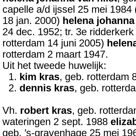
capelle a/d ijssel
25 mei 1984
18 jan. 2000
)
helena johanna 
24 dec. 1952
; tr. 3e ridderker
rotterdam
14 juni 2005
)
helen
rotterdam
2 maart 1947
.
Uit het tweede huwelijk:
1.
kim kras
, geb. rotterdam
2.
dennis kras
, geb. rotter
Vh.
robert kras
, geb. rotterd
wateringen
2 sept. 1988
eliza
geb. ’s-gravenhage
25 mei 19