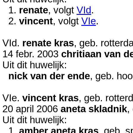
1.
renate
, volgt
VId
.
2.
vincent
, volgt
VIe
.
VId.
renate kras
, geb. rotter
14 febr. 2003
chritiaan van d
Uit dit huwelijk:
nick van der ende
, geb. ho
VIe.
vincent kras
, geb. rotte
20 april 2006
aneta skladnik
,
Uit dit huwelijk:
1.
amber aneta kras
, geb. s