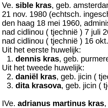
Ve.
sible kras
, geb. amsterd
21 nov. 1980
(echtsch. ingesc
den haag
18 mei 1960
, admini
nad cidlinou ( tjechnië )
7 juli 
nad cidlinou ( tjechnië )
16 okt
Uit het eerste huwelijk:
1.
dennis kras
, geb. purme
Uit het tweede huwelijk:
2.
daniël kras
, geb. jicin ( t
3.
dita krasova
, geb. jicin ( 
IVe.
adrianus martinus kras
,