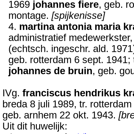
1969
johannes fiere
, geb. 
montage.
[spijkenisse]
4.
martina antonia maria kr
administratief medewerkster,
(echtsch. ingeschr. ald.
1971
geb. rotterdam
6 sept. 1941
;
johannes de bruin
, geb. g
IVg.
franciscus hendrikus kr
breda
8 juli 1989
, tr. rotterda
geb. arnhem
22 okt. 1943
.
[br
Uit dit huwelijk: