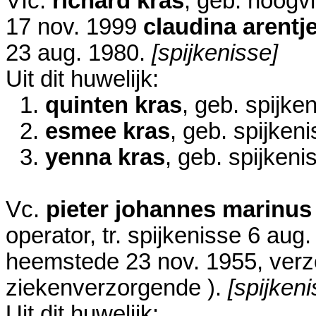
VIc.
richard kras
, geb. hoogvl
17 nov. 1999
claudina arentj
23 aug. 1980
.
[spijkenisse]
Uit dit huwelijk:
1.
quinten kras
, geb. spijke
2.
esmee kras
, geb. spijken
3.
yenna kras
, geb. spijken
Vc.
pieter johannes marinus
operator, tr. spijkenisse
6 aug.
heemstede
23 nov. 1955
, ver
ziekenverzorgende ).
[spijkeni
Uit dit huwelijk: