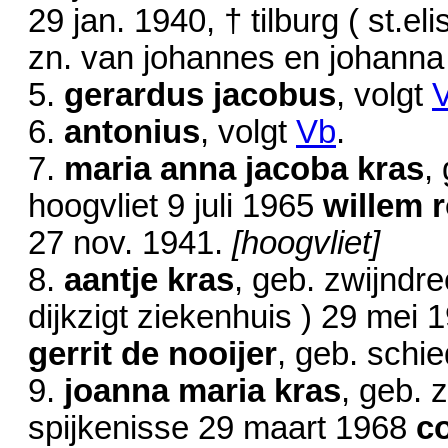
29 jan. 1940
, † tilburg ( st.e
zn. van johannes en johanna
5.
gerardus jacobus
, volgt
6.
antonius
, volgt
Vb
.
7.
maria anna jacoba kras
,
hoogvliet
9 juli 1965
willem 
27 nov. 1941
.
[hoogvliet]
8.
aantje kras
, geb. zwijndr
dijkzigt ziekenhuis )
29 mei 
gerrit de nooijer
, geb. sch
9.
joanna maria kras
, geb. 
spijkenisse
29 maart 1968
c