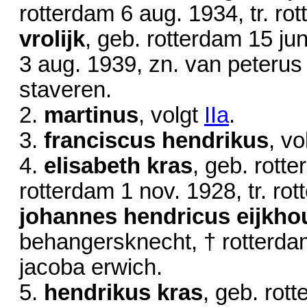
rotterdam
6 aug. 1934
, tr. r
vrolijk
, geb. rotterdam
15 ju
3 aug. 1939
, zn. van peteru
staveren.
2.
martinus
, volgt
IIa
.
3.
franciscus hendrikus
, vo
4.
elisabeth kras
, geb. rott
rotterdam
1 nov. 1928
, tr. r
johannes hendricus eijkho
behangersknecht, † rotterd
jacoba erwich.
5.
hendrikus kras
, geb. rot