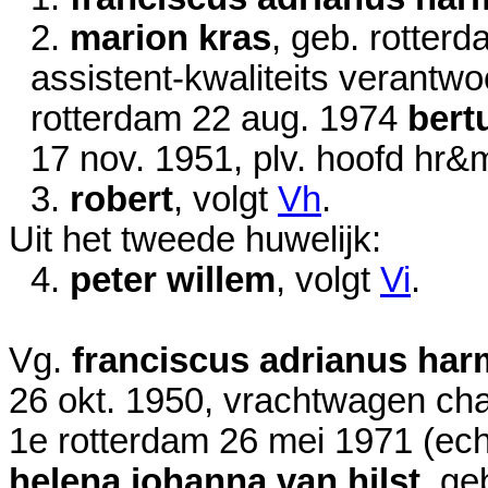
2.
marion kras
, geb. rotter
assistent-kwaliteits verantwoo
rotterdam
22 aug. 1974
bert
17 nov. 1951
, plv. hoofd hr&
3.
robert
, volgt
Vh
.
Uit het tweede huwelijk:
4.
peter willem
, volgt
Vi
.
Vg.
franciscus adrianus har
26 okt. 1950
, vrachtwagen cha
1e rotterdam
26 mei 1971
(ech
helena johanna van hilst
, ge