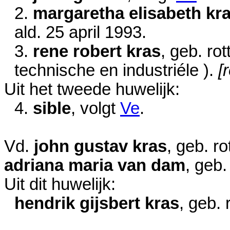
2.
margaretha elisabeth kr
ald.
25 april 1993
.
3.
rene robert kras
, geb. ro
technische en industriéle ).
[
Uit het tweede huwelijk:
4.
sible
, volgt
Ve
.
Vd.
john gustav kras
, geb. r
adriana maria van dam
, geb
Uit dit huwelijk:
hendrik gijsbert kras
, geb.