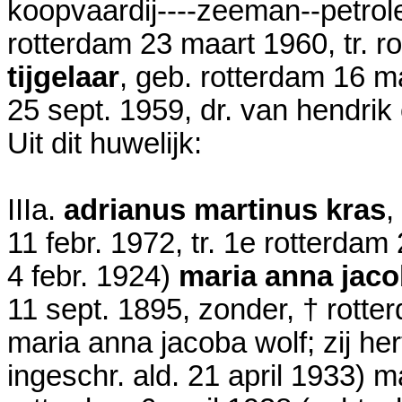
koopvaardij----zeeman--petro
rotterdam
23 maart 1960
, tr. 
tijgelaar
, geb. rotterdam
16 m
25 sept. 1959
, dr. van hendrik
Uit dit huwelijk:
IIIa.
adrianus martinus kras
,
11 febr. 1972
, tr. 1e rotterdam
4 febr. 1924
)
maria anna jacob
11 sept. 1895
, zonder, † rott
maria anna jacoba wolf; zij her
ingeschr. ald.
21 april 1933
) m