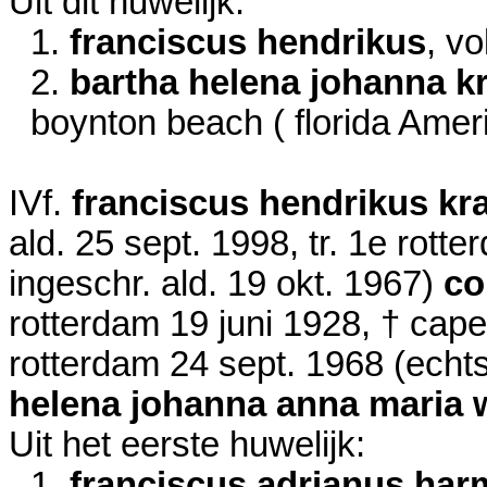
Uit dit huwelijk:
1.
franciscus hendrikus
, vo
2.
bartha helena johanna k
boynton beach ( florida Amer
IVf.
franciscus hendrikus kr
ald.
25 sept. 1998
, tr. 1e rott
ingeschr. ald.
19 okt. 1967
)
co
rotterdam
19 juni 1928
, † cape
rotterdam
24 sept. 1968
(echts
helena johanna anna maria 
Uit het eerste huwelijk:
1.
franciscus adrianus ha