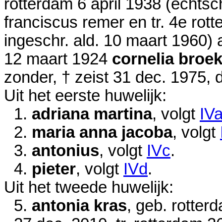
rotterdam
6 april 1938
(echtsch
franciscus remer en tr. 4e rot
ingeschr. ald.
10 maart 1960
) 
12 maart 1924
cornelia broe
zonder, † zeist
31 dec. 1975
, 
Uit het eerste huwelijk:
1.
adriana martina
, volgt
IV
2.
maria anna jacoba
, volgt
3.
antonius
, volgt
IVc
.
4.
pieter
, volgt
IVd
.
Uit het tweede huwelijk:
5.
antonia kras
, geb. rotte