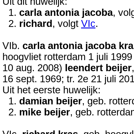
Uit dit huwelijk:
1.
carla antonia jacoba
, vol
2.
richard
, volgt
VIc
.
VIb.
carla antonia jacoba kr
hoogvliet rotterdam
1 juli 1999
10 aug. 2008
)
leendert beijer
16 sept. 1969
; tr. 2e
21 juli 20
Uit het eerste huwelijk:
1.
damian beijer
, geb. rott
2.
mike beijer
, geb. rotterd