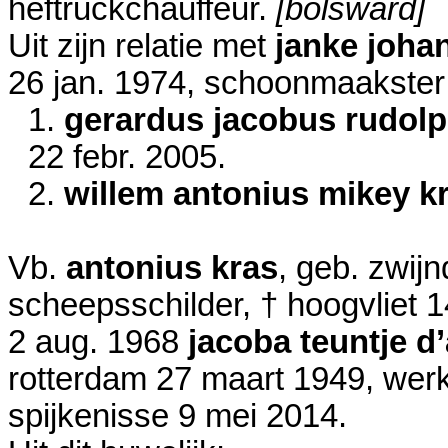
heftruckchauffeur.
[bolsward]
Uit zijn relatie met
janke joha
26 jan. 1974
, schoonmaakster
1.
gerardus jacobus rudolp
22 febr. 2005
.
2.
willem antonius mikey k
Vb.
antonius kras
, geb. zwij
scheepsschilder, † hoogvliet
1
2 aug. 1968
jacoba teuntje d
rotterdam
27 maart 1949
, wer
spijkenisse
9 mei 2014
.