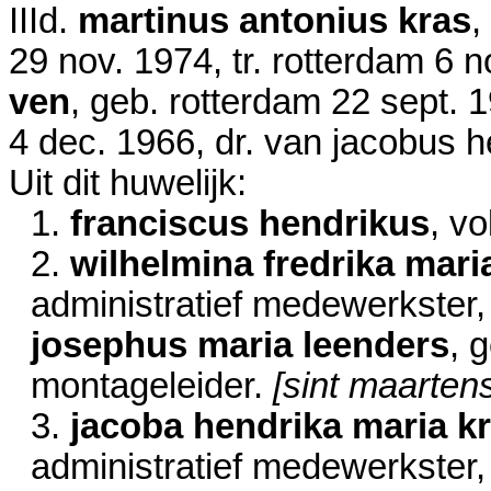
IIId.
martinus antonius kras
,
29 nov. 1974
, tr. rotterdam
6 n
ven
, geb. rotterdam
22 sept. 
4 dec. 1966
, dr. van jacobus h
Uit dit huwelijk:
1.
franciscus hendrikus
, vo
2.
wilhelmina fredrika mari
administratief medewerkster, 
josephus maria leenders
, 
montageleider.
[sint maartens
3.
jacoba hendrika maria k
administratief medewerkster, t