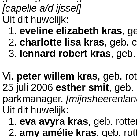
[capelle a/d ijssel]
Uit dit huwelijk:
1.
eveline elizabeth kras
, g
2.
charlotte lisa kras
, geb. 
3.
lennard robert kras
, geb.
Vi.
peter willem kras
, geb. r
25 juli 2006
esther smit
, geb.
parkmanager.
[mijnsheerenlan
Uit dit huwelijk:
1.
eva avyra kras
, geb. rot
2.
amy amélie kras
, geb. ro