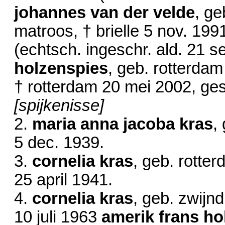
johannes van der velde
, ge
matroos, † brielle
5 nov. 199
(echtsch. ingeschr. ald.
21 se
holzenspies
, geb. rotterda
† rotterdam
20 mei 2002
, ge
[spijkenisse]
2.
maria anna jacoba kras
,
5 dec. 1939
.
3.
cornelia kras
, geb. rotte
25 april 1941
.
4.
cornelia kras
, geb. zwijn
10 juli 1963
amerik frans ho