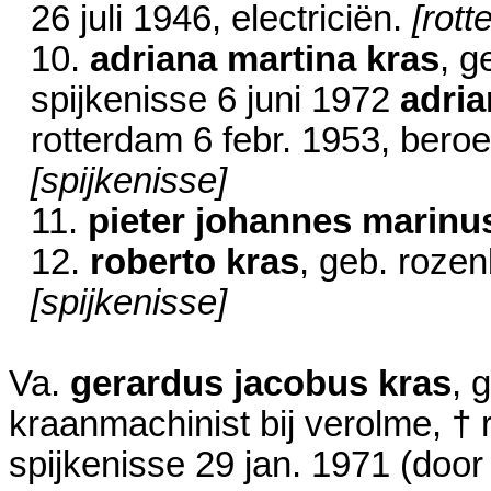
26 juli 1946
, electriciën.
[rott
10.
adriana martina kras
, g
spijkenisse
6 juni 1972
adri
rotterdam
6 febr. 1953
, bero
[spijkenisse]
11.
pieter johannes marinu
12.
roberto kras
, geb. roze
[spijkenisse]
Va.
gerardus jacobus kras
, 
kraanmachinist bij verolme, †
spijkenisse
29 jan. 1971
(door 