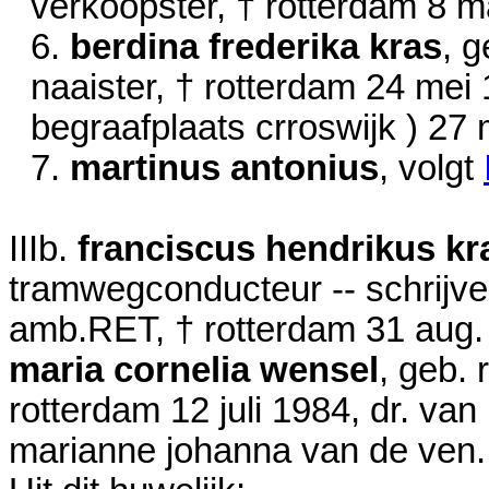
verkoopster, † rotterdam
8 m
6.
berdina frederika kras
, 
naaister, † rotterdam
24 mei
begraafplaats crroswijk )
27 
7.
martinus antonius
, volgt
IIIb.
franciscus hendrikus kr
tramwegconducteur -- schrijv
amb.RET, † rotterdam
31 aug.
maria cornelia wensel
, geb.
rotterdam
12 juli 1984
, dr. va
marianne johanna van de ven.