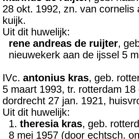
28 okt. 1992
, zn. van cornelis
kuijk.
Uit dit huwelijk:
rene andreas de ruijter
, ge
nieuwekerk aan de ijssel
5 m
IVc.
antonius kras
, geb. rot
5 maart 1993
, tr. rotterdam
18 
dordrecht
27 jan. 1921
, huisv
Uit dit huwelijk:
1.
theresia kras
, geb. rotte
8 mei 1957
(door echtsch. o