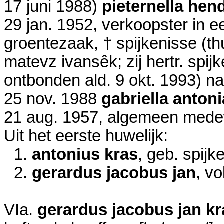
17 juni 1988
)
pieternella hen
29 jan. 1952
, verkoopster in 
groentezaak, † spijkenisse (th
matevz ivansêk; zij hertr. spij
ontbonden ald.
9 okt. 1993
) n
25 nov. 1988
gabriella antoni
21 aug. 1957
, algemeen medew
Uit het eerste huwelijk:
1.
antonius kras
, geb. spij
2.
gerardus jacobus jan
, vo
VIa.
gerardus jacobus jan kr