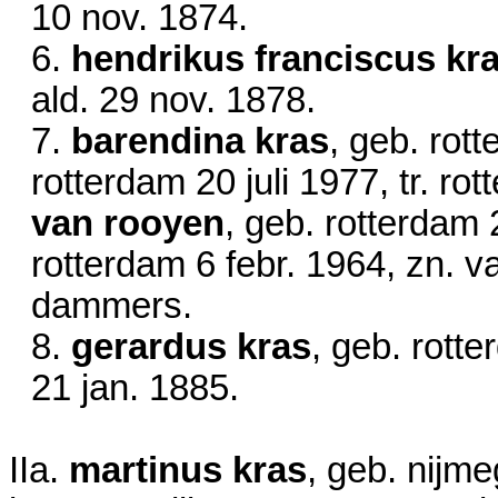
10 nov. 1874
.
6.
hendrikus franciscus kr
ald.
29 nov. 1878
.
7.
barendina kras
, geb. rot
rotterdam
20 juli 1977
, tr. r
van rooyen
, geb. rotterdam
rotterdam
6 febr. 1964
, zn. v
dammers.
8.
gerardus kras
, geb. rott
21 jan. 1885
.
IIa.
martinus kras
, geb. nijm