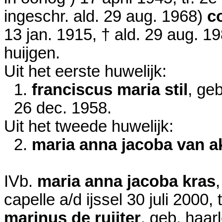
ingeschr. ald.
29 aug. 1968
)
c
13 jan. 1915
, † ald.
29 aug. 1
huijgen.
Uit het eerste huwelijk:
1.
franciscus maria stil
, ge
26 dec. 1958
.
Uit het tweede huwelijk:
2.
maria anna jacoba van a
IVb.
maria anna jacoba kras
capelle a/d ijssel
30 juli 2000
, 
marinus de ruijter
, geb. haa