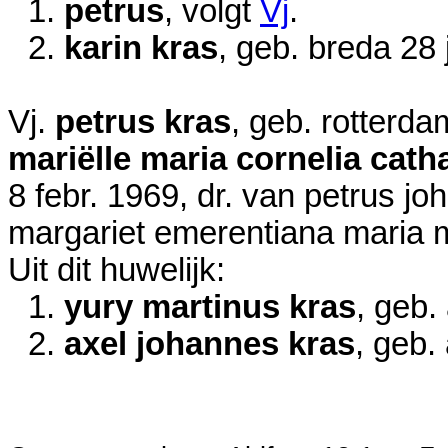
1.
petrus
, volgt
Vj
.
2.
karin kras
, geb. breda
28 
Vj.
petrus kras
, geb. rotterd
mariëlle maria cornelia cath
8 febr. 1969
, dr. van petrus j
margariet emerentiana maria
Uit dit huwelijk:
1.
yury martinus kras
, geb.
2.
axel johannes kras
, geb.