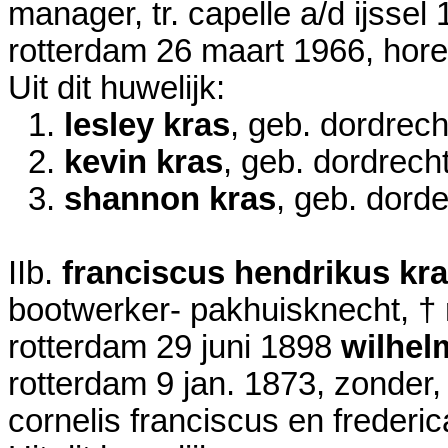
manager, tr. capelle a/d ijssel
rotterdam
26 maart 1966
, hor
Uit dit huwelijk:
1.
lesley kras
, geb. dordrec
2.
kevin kras
, geb. dordrech
3.
shannon kras
, geb. dord
IIb.
franciscus hendrikus kr
bootwerker- pakhuisknecht, †
rotterdam 29 juni 1898
wilhel
rotterdam
9 jan. 1873
, zonder
cornelis franciscus en frederic