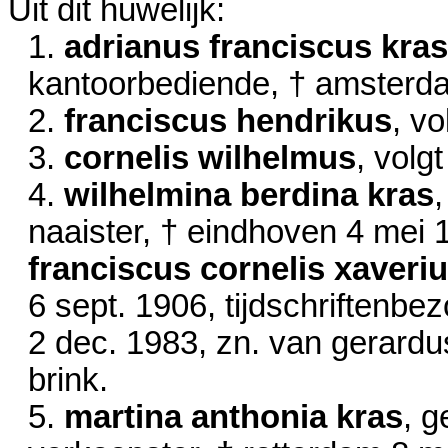
Uit dit huwelijk:
1.
adrianus franciscus kras
kantoorbediende, † amster
2.
franciscus hendrikus
, vo
3.
cornelis wilhelmus
, volg
4.
wilhelmina berdina kras
naaister, † eindhoven
4 mei 
franciscus cornelis xaveriu
6 sept. 1906
, tijdschriftenb
2 dec. 1983
, zn. van gerard
brink.
5.
martina anthonia kras
, g