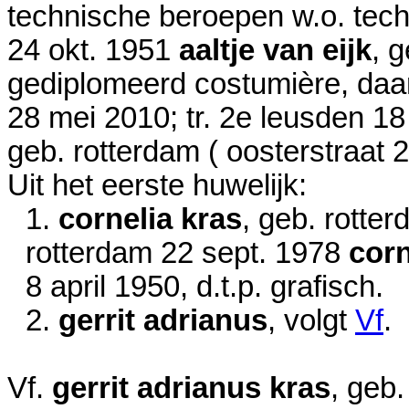
technische beroepen w.o. techn
24 okt. 1951
aaltje van eijk
, 
gediplomeerd costumière, daar
28 mei 2010
; tr. 2e leusden
18
geb. rotterdam ( oosterstraat 
Uit het eerste huwelijk:
1.
cornelia kras
, geb. rotte
rotterdam
22 sept. 1978
corn
8 april 1950
, d.t.p. grafisch.
2.
gerrit adrianus
, volgt
Vf
.
Vf.
gerrit adrianus kras
, geb