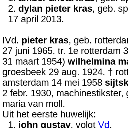
2.
dylan pieter kras
, geb. sp
17 april 2013
.
IVd.
pieter kras
, geb. rotter
27 juni 1965
, tr. 1e rotterdam
3
31 maart 1954
)
wilhelmina m
groesbeek
29 aug. 1924
, † r
amsterdam
14 mei 1958
sijts
2 febr. 1930
, machinestikster,
maria van moll.
Uit het eerste huwelijk:
1.
john gustav
, volgt
Vd
.