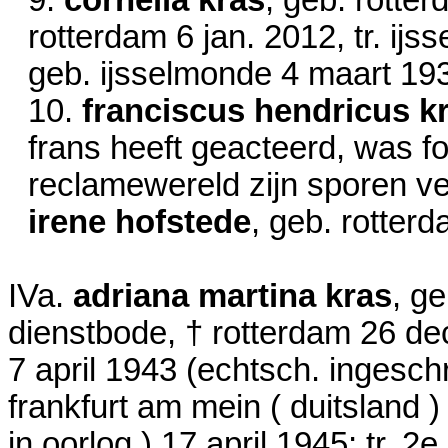
9.
cornelia kras
, geb. rotte
rotterdam
6 jan. 2012
, tr. ij
geb. ijsselmonde
4 maart 19
10.
franciscus hendricus k
frans heeft geacteerd, was f
reclamewereld zijn sporen ver
irene hofstede
, geb. rotter
IVa.
adriana martina kras
, g
dienstbode, † rotterdam
26 de
7 april 1943
(echtsch. ingesch
frankfurt am mein ( duitsland 
in oorlog )
17 april 1945
; tr. 2