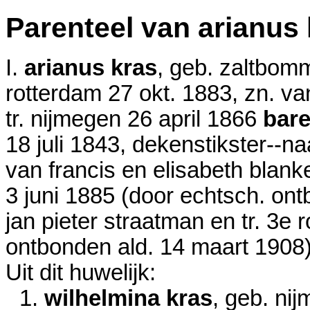
Parenteel van arianus 
I.
arianus kras
, geb. zaltbom
rotterdam
27 okt. 1883
, zn. v
tr. nijmegen
26 april 1866
bar
18 juli 1843
, dekenstikster--na
van francis en elisabeth blanke
3 juni 1885
(door echtsch. ont
jan pieter straatman en tr. 3e
ontbonden ald.
14 maart 1908
Uit dit huwelijk:
1.
wilhelmina kras
, geb. ni