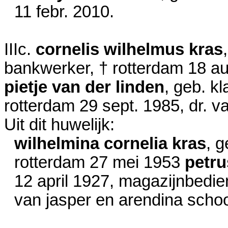
11 febr. 2010
.
IIIc.
cornelis wilhelmus kras
bankwerker, † rotterdam
18 au
pietje van der linden
, geb. k
rotterdam
29 sept. 1985
, dr. 
Uit dit huwelijk:
wilhelmina cornelia kras
, 
rotterdam
27 mei 1953
petr
12 april 1927
, magazijnbedie
van jasper en arendina scho