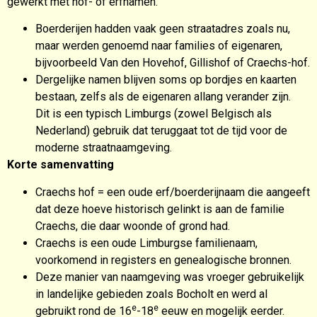
gewerkt met hof- of erfnamen.
Boerderijen hadden vaak geen straatadres zoals nu,
maar werden genoemd naar families of eigenaren,
bijvoorbeeld Van den Hovehof, Gillishof of Craechs-hof.
Dergelijke namen blijven soms op bordjes en kaarten
bestaan, zelfs als de eigenaren allang verander zijn.
Dit is een typisch Limburgs (zowel Belgisch als
Nederland) gebruik dat teruggaat tot de tijd voor de
moderne straatnaamgeving.
Korte samenvatting
Craechs hof = een oude erf/boerderijnaam die aangeeft
dat deze hoeve historisch gelinkt is aan de familie
Craechs, die daar woonde of grond had.
Craechs is een oude Limburgse familienaam,
voorkomend in registers en genealogische bronnen.
Deze manier van naamgeving was vroeger gebruikelijk
in landelijke gebieden zoals Bocholt en werd al
e
e
gebruikt rond de 16
-18
eeuw en mogelijk eerder.